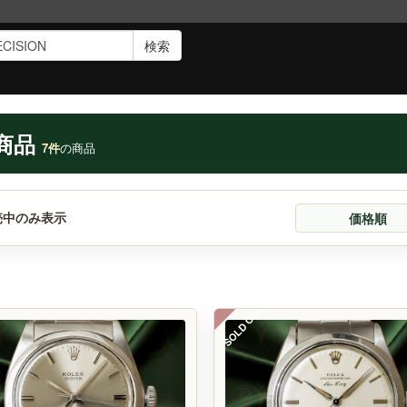
検索
商品
7件
の商品
売中のみ表示
価格順
SOLD OUT