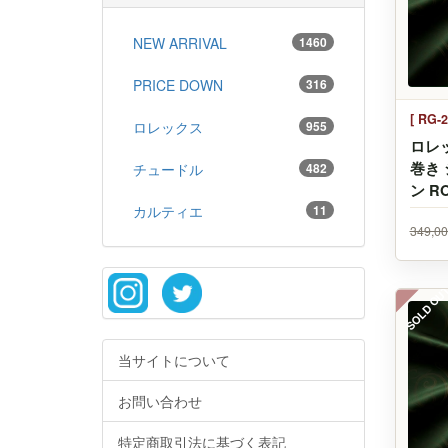
NEW ARRIVAL
1460
PRICE DOWN
316
[ RG-2
ロレックス
955
ロレッ
巻き
チュードル
482
ン RO
カルティエ
11
349,0
SOLD OU
当サイトについて
お問い合わせ
特定商取引法に基づく表記