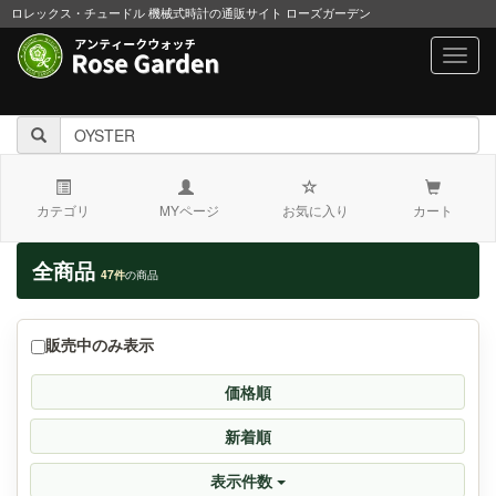
ロレックス・チュードル 機械式時計の通販サイト ローズガーデン
navig
カテゴリ
MYページ
お気に入り
カート
全商品
47件
の商品
販売中のみ表示
価格順
新着順
表示件数