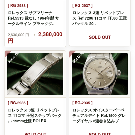
[ RG-2938 ]
[ RG-2937 ]
ロレックス サブマリーナ
ロレックス 3連 リベットブレ
Ref.5513 縁なし 1964年製 サ
ス Ref.7206 11コマ FF.80 王冠
ークルライン ブラックダ..
バックル 20..
2,380,000
2,630,000 円
→
SOLD OUT
円
SOLD OUT
SOLD OUT
[ RG-2936 ]
[ RG-2935 ]
ロレックス 3連 リベットブレ
ロレックス オイスターパーペ
ス 11コマ 王冠ステップバック
チュアルデイト Ref.1500 グレ
ル 19mm仕様 ROLEX ..
ーダイヤル 3連巻き込みブ..
SOLD OUT
SOLD OUT