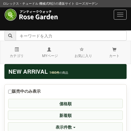
ロレックス・チュードル 機械式時計の通販サイト ローズガーデン
navig
カテゴリ
MYページ
お気に入り
カート
NEW ARRIVAL
1460件
の商品
販売中のみ表示
価格順
新着順
表示件数