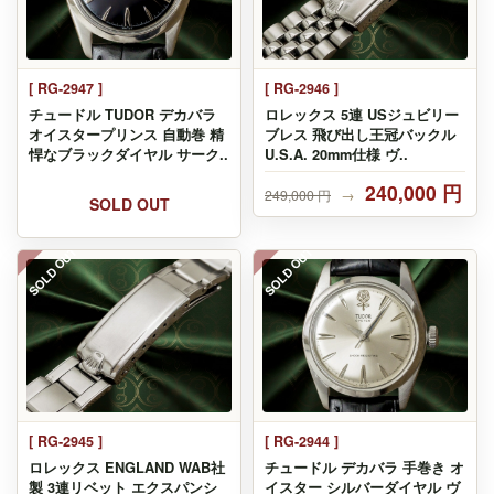
[ RG-2947 ]
[ RG-2946 ]
チュードル TUDOR デカバラ
ロレックス 5連 USジュビリー
オイスタープリンス 自動巻 精
ブレス 飛び出し王冠バックル
悍なブラックダイヤル サーク..
U.S.A. 20mm仕様 ヴ..
240,000 円
249,000 円
→
SOLD OUT
SOLD OUT
SOLD OUT
[ RG-2945 ]
[ RG-2944 ]
ロレックス ENGLAND WAB社
チュードル デカバラ 手巻き オ
製 3連リベット エクスパンシ
イスター シルバーダイヤル ヴ