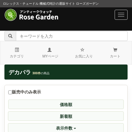
ロレックス・チュードル 機械式時計の通販サイト ローズガーデン
navig
カテゴリ
MYページ
お気に入り
カート
デカバラ
300件
の商品
販売中のみ表示
価格順
新着順
表示件数