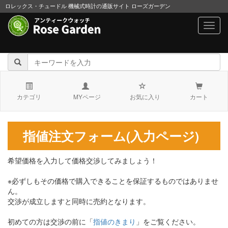
ロレックス・チュードル 機械式時計の通販サイト ローズガーデン
navig
カテゴリ
MYページ
お気に入り
カート
指値注文フォーム(入力ページ)
希望価格を入力して価格交渉してみましょう！
※必ずしもその価格で購入できることを保証するものではありませ
ん。
交渉が成立しますと同時に売約となります。
初めての方は交渉の前に「
指値のきまり
」をご覧ください。