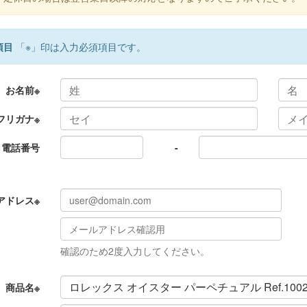
項目
「
※
」印は入力必須項目です。
お名前
※
フリガナ
※
電話番号
-
アドレス
※
確認のため2度入力してください。
商品名
※