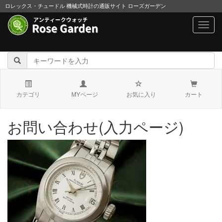
ロレックス・チュードル 機械式時計の通販サイト ローズガーデン
navig
カテゴリ
MYページ
お気に入り
カート
お問い合わせ(入力ページ)