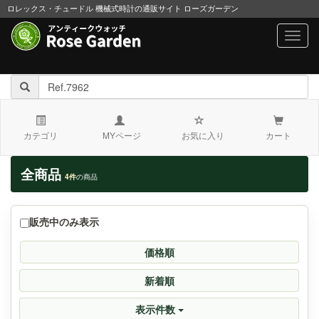
ロレックス・チュードル 機械式時計の通販サイト ローズガーデン
navig
カテゴリ
MYページ
お気に入り
カート
全商品
4件
の商品
販売中のみ表示
価格順
新着順
表示件数