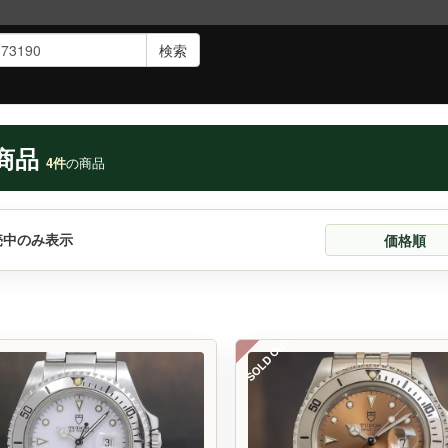
検索
商品
4件
の商品
売中のみ表示
価格順
T
SOLD OUT