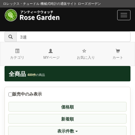
ロレックス・チュードル 機械式時計の通販サイト ローズガーデン
navig
カテゴリ
MYページ
お気に入り
カート
全商品
489件
の商品
販売中のみ表示
価格順
新着順
表示件数