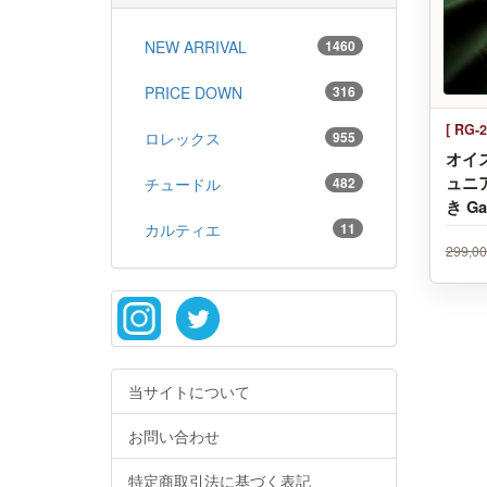
NEW ARRIVAL
1460
PRICE DOWN
316
[ RG-2
ロレックス
955
オイ
ュニア
チュードル
482
き Ga
カルティエ
11
299,0
当サイトについて
お問い合わせ
特定商取引法に基づく表記