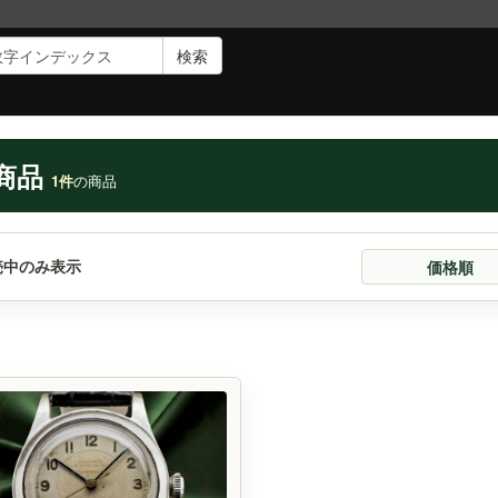
検索
商品
1件
の商品
売中のみ表示
価格順