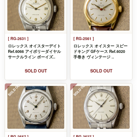
[ RG-2631 ]
[ RG-2561 ]
ロレックス オイスターデイト
ロレックス オイスター スピー
Ref.6066 アイボリーダイヤル
ドキング GFケース Ref.6020
サークルライン ボーイズ..
手巻き ヴィンテージ ..
SOLD OUT
SOLD OUT
SOLD OUT
SOLD OUT
[ RG-2557 ]
[ RG-2527 ]