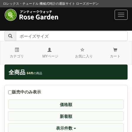
ロレックス・チュードル 機械式時計の通販サイト ローズガーデン
navig
カテゴリ
MYページ
お気に入り
カート
全商品
64件
の商品
販売中のみ表示
価格順
新着順
表示件数