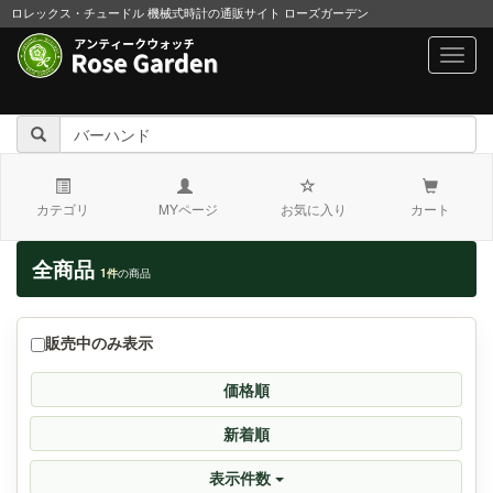
ロレックス・チュードル 機械式時計の通販サイト ローズガーデン
navig
カテゴリ
MYページ
お気に入り
カート
全商品
1件
の商品
販売中のみ表示
価格順
新着順
表示件数