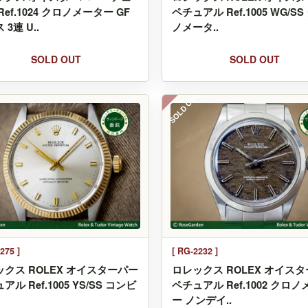
Ref.1024 クロノメーター GF
ペチュアル Ref.1005 WG/SS
3連 U..
ノメータ..
SOLD OUT
SOLD OUT
T
SOLD OUT
275 ]
[ RG-2232 ]
クス ROLEX オイスターパー
ロレックス ROLEX オイス
アル Ref.1005 YS/SS コンビ
ペチュアル Ref.1002 クロ
ー ノンデイ..