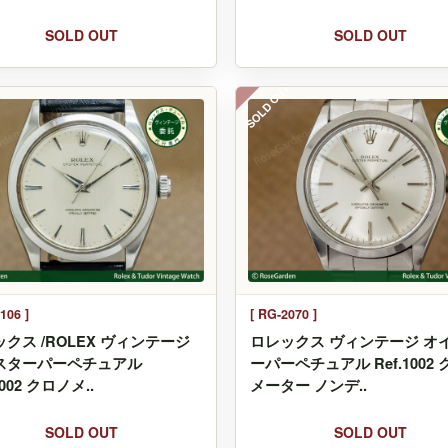
SOLD OUT
SOLD OUT
T
SOLD OUT
106 ]
[ RG-2070 ]
クス /ROLEX ヴィンテージ
ロレックス ヴィンテージ オ
スターパーペチュアル
ーパーペチュアル Ref.1002
1002 クロノメ..
メーター ノンデ..
SOLD OUT
SOLD OUT