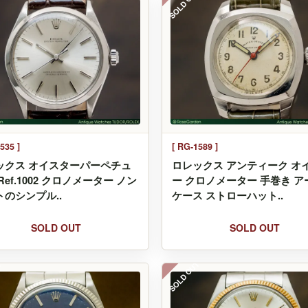
T
SOLD OUT
535 ]
[ RG-1589 ]
ックス オイスターパーペチュ
ロレックス アンティーク オ
Ref.1002 クロノメーター ノン
ー クロノメーター 手巻き ア
のシンプル..
ケース ストローハット..
SOLD OUT
SOLD OUT
T
SOLD OUT