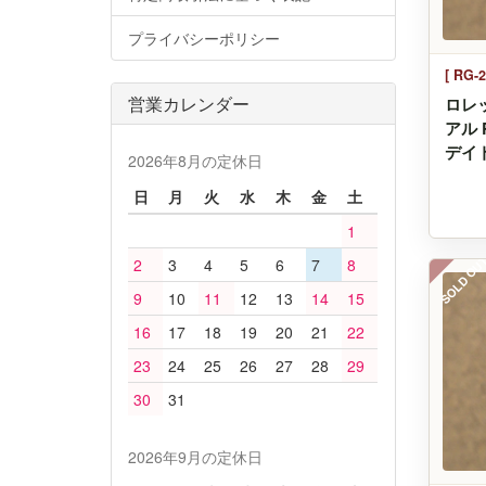
プライバシーポリシー
[ RG-2
営業カレンダー
ロレ
アル 
デイト
2026年8月の定休日
日
月
火
水
木
金
土
1
SOLD OU
2
3
4
5
6
7
8
9
10
11
12
13
14
15
16
17
18
19
20
21
22
23
24
25
26
27
28
29
30
31
2026年9月の定休日