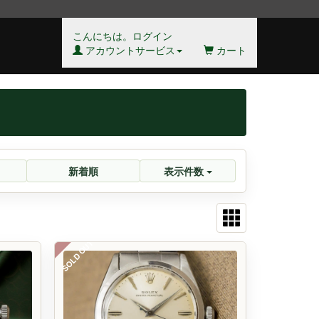
こんにちは。ログイン
アカウントサービス
カート
新着順
表示件数
SOLD OUT