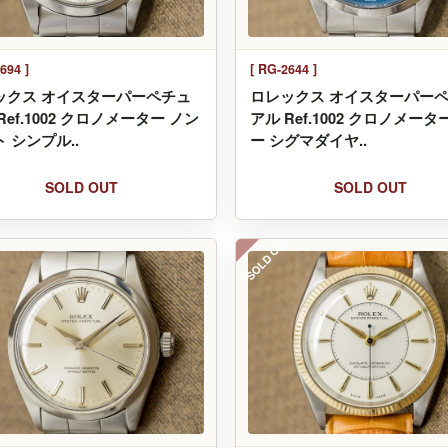
694 ]
[ RG-2644 ]
ックス オイスターパーペチュ
ロレックス オイスターパー
Ref.1002 クロノメーター ノン
アル Ref.1002 クロノメータ
 シンプル..
ー シグマダイヤ..
SOLD OUT
SOLD OUT
T
SOLD OUT