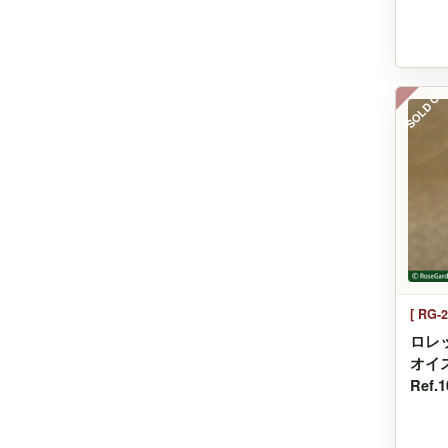
SOLD OU
[ RG-2
ロレッ
オイ
Ref.