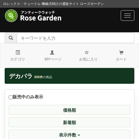
ロレックス・チュードル 機械式時計の通販サイト ローズガーデン
navig
カテゴリ
MYページ
お気に入り
カート
デカバラ
300件
の商品
販売中のみ表示
価格順
新着順
表示件数