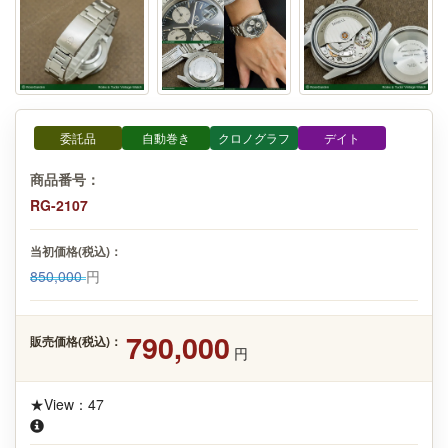
委託品
自動巻き
クロノグラフ
デイト
商品番号：
RG-2107
当初価格(税込)：
850,000
円
790,000
販売価格(税込)：
円
★View：47