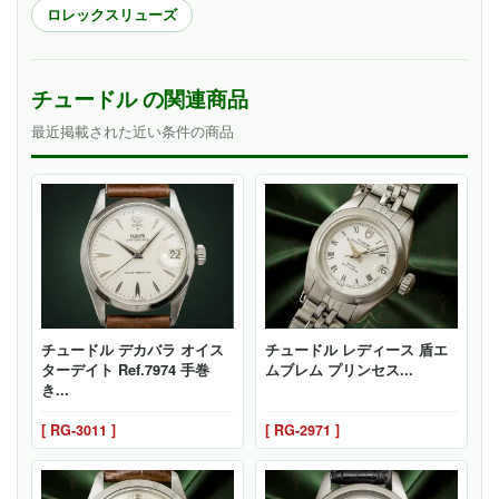
ロレックスリューズ
チュードル の関連商品
最近掲載された近い条件の商品
チュードル デカバラ オイス
チュードル レディース 盾エ
ターデイト Ref.7974 手巻
ムブレム プリンセス...
き...
[ RG-3011 ]
[ RG-2971 ]