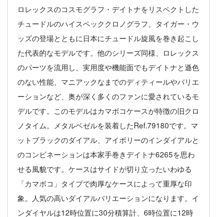
ロレックスのコスモグラフ・デイトナをリスペクトした
チュードルのハイスペッククロノグラフ。タイガー・ウ
ッズの登場とともに日本にチュードル旋風を巻き起こし
た代表的なモデルです。他のシリーズ同様、ロレックス
のパーツを流用し、実用度や機能面でもデイトナと遜色
のない性能、マニアックなまでのディティールやバリエ
ーションなど、奥が深く多くのファンに愛されているモ
デルです。このモデルはカマボコケースが特徴の旧クロ
ノタイム。メタルベゼルを装着したRef.79180です。マ
ットブラックのダイアル、アイボリーのインダイアルと
のコンビネーションは本家手巻きデイトナ6265を思わ
せる風貌です。ケースはサイドが切り立ったいわゆる
「カマボコ」タイプで肉厚なケースによって重厚な印
象。人気の高いダイアルバリエーションになります。イ
ンダイヤルは12時位置に30分積算計、6時位置に12時