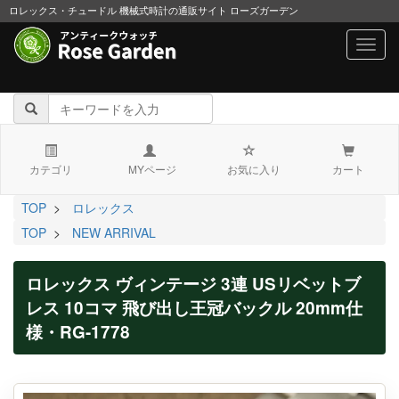
ロレックス・チュードル 機械式時計の通販サイト ローズガーデン
navig
カテゴリ
MYページ
お気に入り
カート
TOP
>
ロレックス
TOP
>
NEW ARRIVAL
ロレックス ヴィンテージ 3連 USリベットブ
レス 10コマ 飛び出し王冠バックル 20mm仕
様・RG-1778