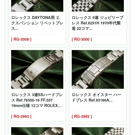
ロレックス DAYTONA用 エ
ロレックス 5連 ジュビリーブ
クスパンション リベットブレ
レス Ref.6251H 1970年代製
ス...
造 22コマ...
[ RG-3008 ]
[ RG-3000 ]
ロレックス 3連SSハードブレ
ロレックス オイスター ハー
ス Ref.78350-19 FF.557
ドブレス Ref.93160A...
19mm仕様 12コマ ROLEX...
[ RG-2993 ]
[ RG-2992 ]