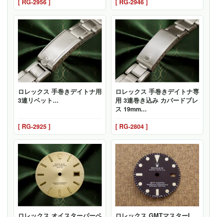
[ RG-2956 ]
[ RG-2946 ]
ロレックス 手巻きデイトナ用
ロレックス 手巻きデイトナ専
3連リベット...
用 3連巻き込み カバードブレ
ス 19mm...
[ RG-2925 ]
[ RG-2804 ]
ロレックス オイスターパーペ
ロレックス GMTマスターI