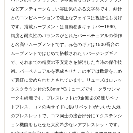
などアンティークらしい雰囲気のある文字盤です。剣針
とのコンビネーションで端正なフェイスは視認性も良好
です。搭載ムーブメントは自動巻きキャリバー1560。
精度と耐久性のバランスがとれたパーペチュアルの傑作
と名高いムーブメントです。赤色のギアは1500番台の
ムーブメントではじめて搭載されたリバージングギア
で、それまでの精度の不安定さを解消した当時の傑作技
術。パーペチュアルを完成させたこのギアは敬意をこめ
て真紅に染められたとされています。リューズはロレッ
クスクラウン付の5.3mmYGリューズです。クラウンマ
ークも綺麗です。ブレスレットは9金無垢の3連リベッ
トブレス。コマの両サイドに鋲(リベット)がついた人気
のブレスレットで、コマ同士の接合部分にエクステンシ
ョン機能をもたせた大変希少なレアブレスレットです。