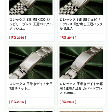
ロレックス 5連 MEXICO ジ
ロレックス 5連 USジュビリ
ュビリーブレス 王冠バックル
ーブレス 飛び出し王冠バック
メキシコ...
ル U.S.A....
[ RG-2956 ]
[ RG-2946 ]
ロレックス 手巻きデイトナ用
ロレックス 手巻きデイトナ専
3連リベット...
用 3連巻き込み カバードブレ
ス 19mm...
[ RG-2925 ]
[ RG-2804 ]