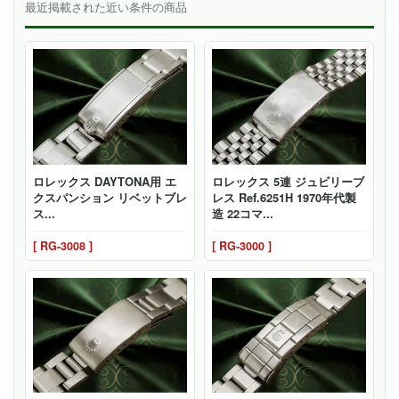
最近掲載された近い条件の商品
ロレックス DAYTONA用 エ
ロレックス 5連 ジュビリーブ
クスパンション リベットブレ
レス Ref.6251H 1970年代製
ス...
造 22コマ...
[ RG-3008 ]
[ RG-3000 ]