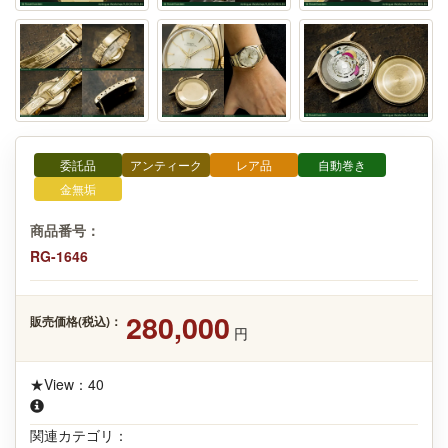
委託品
アンティーク
レア品
自動巻き
金無垢
商品番号：
RG-1646
280,000
販売価格(税込)：
円
★View：40
関連カテゴリ：