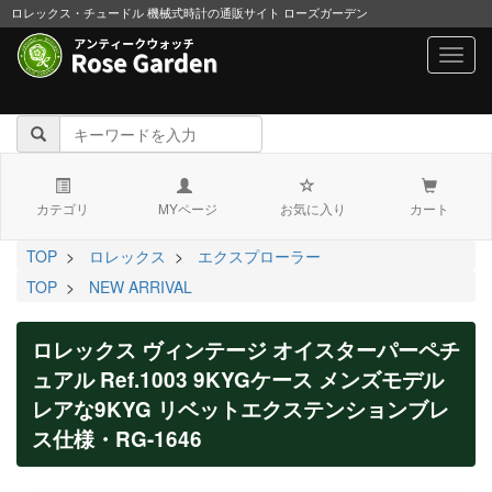
ロレックス・チュードル 機械式時計の通販サイト ローズガーデン
navig
カテゴリ
MYページ
お気に入り
カート
TOP
>
ロレックス
>
エクスプローラー
TOP
>
NEW ARRIVAL
ロレックス ヴィンテージ オイスターパーペチ
ュアル Ref.1003 9KYGケース メンズモデル
レアな9KYG リベットエクステンションブレ
ス仕様・RG-1646