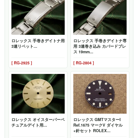
ロレックス 手巻きデイトナ用
ロレックス 手巻きデイトナ専
3連リベット...
用 3連巻き込み カバードブレ
ス 19mm...
[ RG-2925 ]
[ RG-2804 ]
ロレックス オイスターパーペ
ロレックス GMTマスターI
チュアルデイト用...
Ref.1675 マークV ダイヤル
+針セット ROLEX...