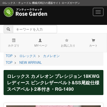
ロレックス・チュードル 機械式時計の通販サイト ローズガーデン
navig
カテゴリ
MYページ
お気に入り
カート
TOP
>
ロレックス
>
カメレオン
TOP
>
NEW ARRIVAL
ロレックス カメレオン プレシジョン 18KWG
レディース ピンクレザーベルト&SS尾錠仕様
スペアベルト2本付き・RG-1490