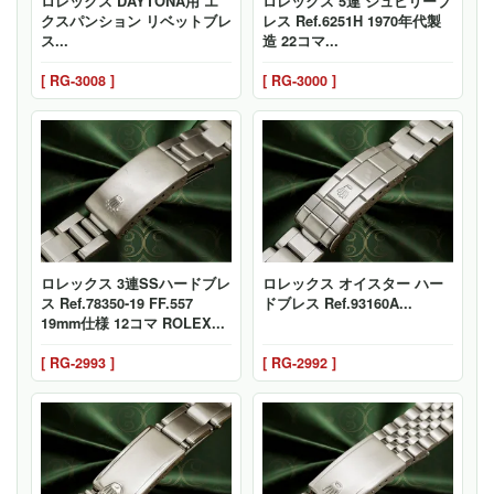
ロレックス DAYTONA用 エ
ロレックス 5連 ジュビリーブ
クスパンション リベットブレ
レス Ref.6251H 1970年代製
ス...
造 22コマ...
[ RG-3008 ]
[ RG-3000 ]
ロレックス 3連SSハードブレ
ロレックス オイスター ハー
ス Ref.78350-19 FF.557
ドブレス Ref.93160A...
19mm仕様 12コマ ROLEX...
[ RG-2993 ]
[ RG-2992 ]