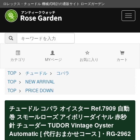
ロレックス・チュードル 機械式時計の通販サイト ローズガーデン
navig
カテゴリ
MYページ
お気に入り
カート
TOP
>
チュードル
>
コバラ
TOP
>
NEW ARRIVAL
TOP
>
PRICE DOWN
チュードル コバラ オイスター Ref.7909 自動
巻 スモールローズ アイボリーダイヤル 赤秒
針 チューダー TUDOR Vintage Oyster
Automatic [ 代行おまかせコース ]・RG-2962