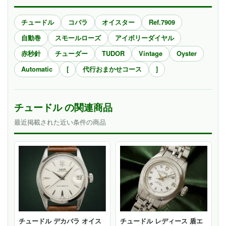
チュードル
コバラ
オイスター
Ref.7909
自動巻
スモールローズ
アイボリーダイヤル
赤秒針
チューダー
TUDOR
Vintage
Oyster
Automatic
[
代行おまかせコース
]
チュードル の関連商品
最近掲載された近い条件の商品
チュードル デカバラ オイス
チュードル レディース 盾エ