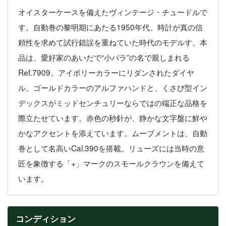
オイスターケースを備えたヴィンテージ・チュードルで
す。自動巻の黎明期にあたる1950年代、時計が真の信
頼性を求めて試行錯誤を重ねていた時代のモデルす。本
品は、愛好家のあいだで“小バラ”の名で親しまれる
Ref.7909。アイボリーカラーにリダンされたダイヤ
ル。ゴールドカラーのアルファハンドと、くさび型イン
デックスがミッドセンチュリーならではの端正な品格を
際立たせています。赤色の秒針が、静かな文字盤に鮮や
かなアクセントを添えています。ムーブメントは、自動
巻として名高いCal.390を搭載。リューズには当時の意
匠を象徴する「+」マークのスモールクラウンを備えて
います。
コンディション