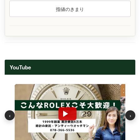
指値のきまり
YouTube
‹
›