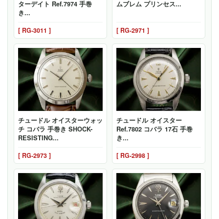
ターデイト Ref.7974 手巻
ムブレム プリンセス...
き...
[ RG-3011 ]
[ RG-2971 ]
チュードル オイスターウォッ
チュードル オイスター
チ コバラ 手巻き SHOCK-
Ref.7802 コバラ 17石 手巻
RESISTING...
き...
[ RG-2973 ]
[ RG-2998 ]