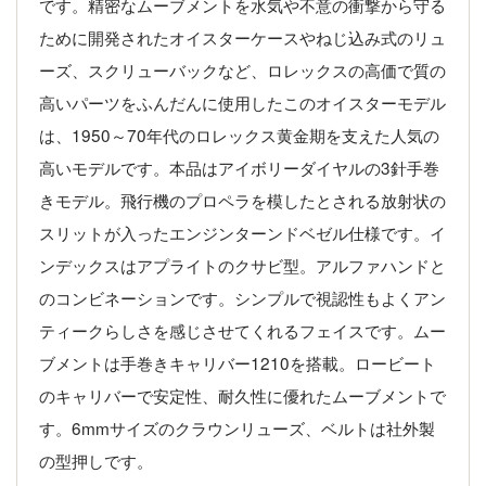
です。精密なムーブメントを水気や不意の衝撃から守る
ために開発されたオイスターケースやねじ込み式のリュ
ーズ、スクリューバックなど、ロレックスの高価で質の
高いパーツをふんだんに使用したこのオイスターモデル
は、1950～70年代のロレックス黄金期を支えた人気の
高いモデルです。本品はアイボリーダイヤルの3針手巻
きモデル。飛行機のプロペラを模したとされる放射状の
スリットが入ったエンジンターンドベゼル仕様です。イ
ンデックスはアプライトのクサビ型。アルファハンドと
のコンビネーションです。シンプルで視認性もよくアン
ティークらしさを感じさせてくれるフェイスです。ムー
ブメントは手巻きキャリバー1210を搭載。ロービート
のキャリバーで安定性、耐久性に優れたムーブメントで
す。6mmサイズのクラウンリューズ、ベルトは社外製
の型押しです。