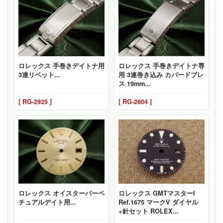
ロレックス 手巻きデイトナ用
ロレックス 手巻きデイトナ専
3連リベット...
用 3連巻き込み カバードブレ
ス 19mm...
[ RG-2925 ]
[ RG-2804 ]
ロレックス オイスターパーペ
ロレックス GMTマスターI
チュアルデイト用...
Ref.1675 マークV ダイヤル
+針セット ROLEX...