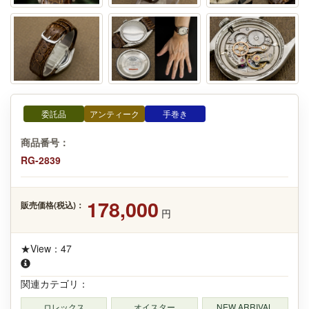
委託品
アンティーク
手巻き
商品番号：
RG-2839
178,000
販売価格(税込)：
円
★View：47
関連カテゴリ：
ロレックス
オイスター
NEW ARRIVAL