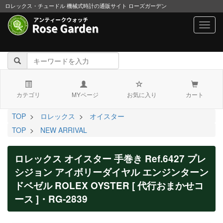
ロレックス・チュードル 機械式時計の通販サイト ローズガーデン
navig
カテゴリ
MYページ
お気に入り
カート
TOP
>
ロレックス
>
オイスター
TOP
>
NEW ARRIVAL
ロレックス オイスター 手巻き Ref.6427 プレ
シジョン アイボリーダイヤル エンジンターン
ドベゼル ROLEX OYSTER [ 代行おまかせコ
ース ]・RG-2839