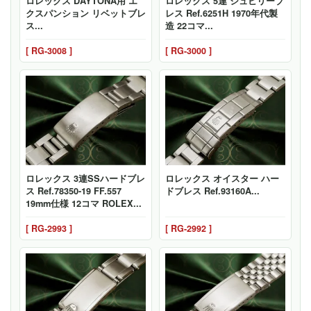
ロレックス DAYTONA用 エ
ロレックス 5連 ジュビリーブ
クスパンション リベットブレ
レス Ref.6251H 1970年代製
ス...
造 22コマ...
[ RG-3008 ]
[ RG-3000 ]
ロレックス 3連SSハードブレ
ロレックス オイスター ハー
ス Ref.78350-19 FF.557
ドブレス Ref.93160A...
19mm仕様 12コマ ROLEX...
[ RG-2993 ]
[ RG-2992 ]