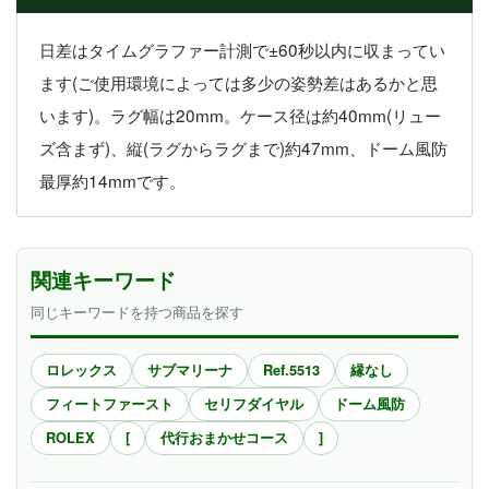
日差はタイムグラファー計測で±60秒以内に収まってい
ます(ご使用環境によっては多少の姿勢差はあるかと思
います)。ラグ幅は20mm。ケース径は約40mm(リュー
ズ含まず)、縦(ラグからラグまで)約47mm、ドーム風防
最厚約14mmです。
関連キーワード
同じキーワードを持つ商品を探す
ロレックス
サブマリーナ
Ref.5513
縁なし
フィートファースト
セリフダイヤル
ドーム風防
ROLEX
[
代行おまかせコース
]