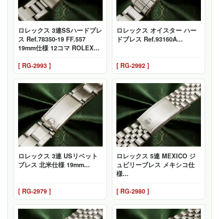
ロレックス 3連SSハードブレ
ロレックス オイスター ハー
ス Ref.78350-19 FF.557
ドブレス Ref.93160A...
19mm仕様 12コマ ROLEX...
[ RG-2993 ]
[ RG-2992 ]
ロレックス 3連 USリベット
ロレックス 5連 MEXICO ジ
ブレス 北米仕様 19mm...
ュビリーブレス メキシコ仕
様...
[ RG-2979 ]
[ RG-2980 ]