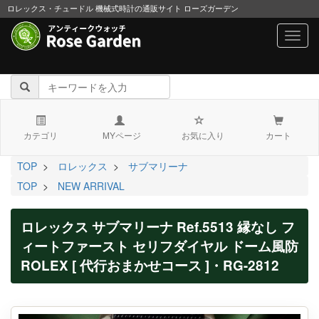
ロレックス・チュードル 機械式時計の通販サイト ローズガーデン
navig
カテゴリ
MYページ
お気に入り
カート
TOP
>
ロレックス
>
サブマリーナ
TOP
>
NEW ARRIVAL
ロレックス サブマリーナ Ref.5513 縁なし フ
ィートファースト セリフダイヤル ドーム風防
ROLEX [ 代行おまかせコース ]・RG-2812