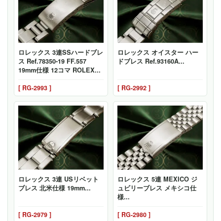
ロレックス 3連SSハードブレ
ロレックス オイスター ハー
ス Ref.78350-19 FF.557
ドブレス Ref.93160A...
19mm仕様 12コマ ROLEX...
[ RG-2993 ]
[ RG-2992 ]
ロレックス 3連 USリベット
ロレックス 5連 MEXICO ジ
ブレス 北米仕様 19mm...
ュビリーブレス メキシコ仕
様...
[ RG-2979 ]
[ RG-2980 ]