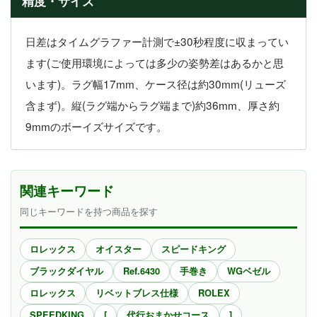
精度・サイズ
日差はタイムグラファー計測で±30秒程度に収まってい
ます(ご使用環境によっては多少の姿勢差はあるかと思
います)。ラグ幅17mm、ケース径は約30mm(リューズ
含まず)。縦(ラグ端からラグ端まで)約36mm、厚さ約
9mmのボーイズサイズです。
関連キーワード
同じキーワードを持つ商品を探す
ロレックス
オイスター
スピードキング
ブラックダイヤル
Ref.6430
手巻き
WGベゼル
ロレックス
リベットブレス仕様
ROLEX
SPEEDKING
[
代行おまかせコース
]