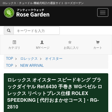
ロレックス・チュードル 機械式時計の通販サイト ローズガーデン
navig
カテゴリ
MYページ
お気に入り
カート
TOP
>
ロレックス
>
オイスター
TOP
>
NEW ARRIVAL
ロレックス オイスター スピードキング ブラ
ックダイヤル Ref.6430 手巻き WGベゼル ロ
レックス リベットブレス仕様 ROLEX
SPEEDKING [ 代行おまかせコース ]・RG-
2810