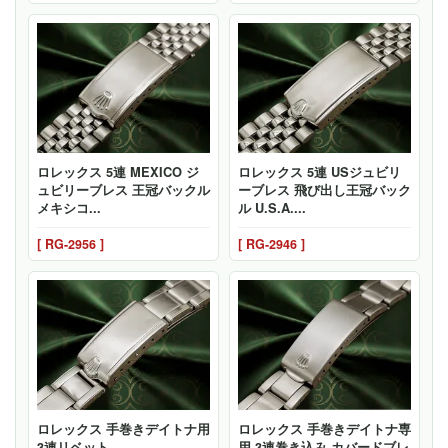
ロレックス 5連 MEXICO ジ
ロレックス 5連 USジュビリ
ュビリーブレス 王冠バックル
ーブレス 飛び出し王冠バック
メキシコ...
ル U.S.A....
[ RG-2956 ]
[ RG-2946 ]
ロレックス 手巻きデイトナ用
ロレックス 手巻きデイトナ専
3連リベット...
用 3連巻き込み カバードブレ