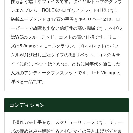
性もよく端正なフェイスです。ダイヤルトップのクラウ
ンエムブレム、ROLEXのロゴもアプライト仕様です。
搭載ムーブメントは17石の手巻きキャリバー1210。ロ
ービートで故障も少ない信頼性の高い機械です。ベゼル
はWGのフルーテッド。コストの高い仕様です。リュー
ズは5.3mmのスモールクラウン。ブレスレットはバッ
クルが飛び出し王冠タイプの3連リベット。コマの両サ
イドに鋲(リベット)がついた、ともに同年代を過ごした
人気のアンティークブレスレットです。THE Vintageと
呼べる一品です。
コンディション
【操作方法】手巻き、スクリューリューズです。リュー
ズの締め込みを解除するとゼンマイの巻き上げができま