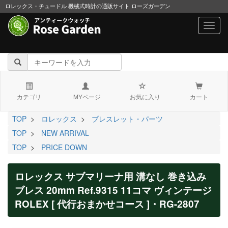
ロレックス・チュードル 機械式時計の通販サイト ローズガーデン
navig
カテゴリ
MYページ
お気に入り
カート
TOP
>
ロレックス
>
ブレスレット・パーツ
TOP
>
NEW ARRIVAL
TOP
>
PRICE DOWN
ロレックス サブマリーナ用 溝なし 巻き込み
ブレス 20mm Ref.9315 11コマ ヴィンテージ
ROLEX [ 代行おまかせコース ]・RG-2807