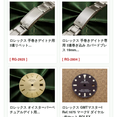
ロレックス 手巻きデイトナ用
ロレックス 手巻きデイトナ専
3連リベット...
用 3連巻き込み カバードブレ
ス 19mm...
[ RG-2925 ]
[ RG-2804 ]
ロレックス オイスターパーペ
ロレックス GMTマスターI
チュアルデイト用...
Ref.1675 マークV ダイヤル
+針セット ROLEX...