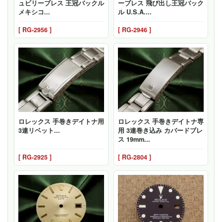
ュビリーブレス 王冠バックル
ーブレス 飛び出し王冠バック
メキシコ...
ル U.S.A....
[ RG-2956 ]
[ RG-2946 ]
ロレックス 手巻きデイトナ用
ロレックス 手巻きデイトナ専
3連リベット...
用 3連巻き込み カバードブレ
ス 19mm...
[ RG-2925 ]
[ RG-2804 ]