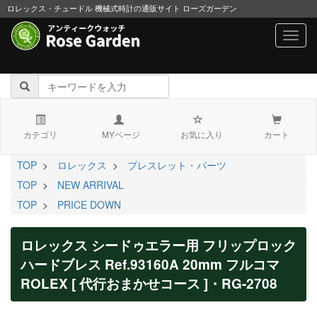
ロレックス・チュードル 機械式時計の通販サイト ローズガーデン
navig
カテゴリ
MYページ
お気に入り
カート
TOP
>
ロレックス
>
ブレスレット・パーツ
TOP
>
NEW ARRIVAL
TOP
>
PRICE DOWN
ロレックス シードゥエラー用 フリップロック
ハードブレス Ref.93160A 20mm フルコマ
ROLEX [ 代行おまかせコース ]・RG-2708