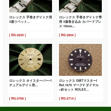
ロレックス 手巻きデイトナ用
ロレックス 手巻きデイトナ専
3連リベット...
用 3連巻き込み カバードブレ
ス 19mm...
[ RG-2925 ]
[ RG-2804 ]
ロレックス オイスターパーペ
ロレックス GMTマスターI
チュアルデイト用...
Ref.1675 マークV ダイヤル
+針セット ROLEX...
[ RG-2769 ]
[ RG-2714 ]