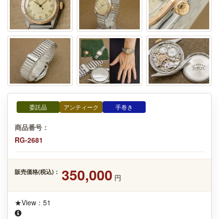
委託品
アンティーク
手巻き
商品番号：
RG-2681
350,000
販売価格(税込)：
円
★View：51