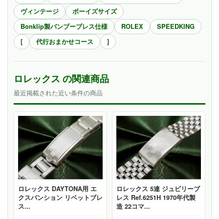
ヴィンテージ
ボーイズサイズ
Bonklip製バンブーブレス仕様
ROLEX
SPEEDKING
[
代行おまかせコース
]
ロレックス の関連商品
最近掲載された近い条件の商品
ロレックス DAYTONA用 エ
ロレックス 5連 ジュビリーブ
クスパンション リベットブレ
レス Ref.6251H 1970年代製
ス...
造 22コマ...