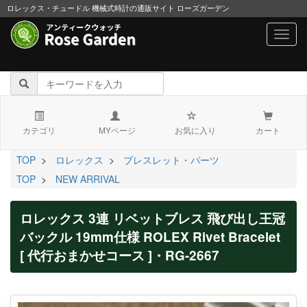
ロレックス・チュードル 機械式時計の通販サイト ローズガーデン
navig
カテゴリ
MYページ
お気に入り
カート
TOP
>
ロレックス
>
ブレスレット・パーツ
TOP
>
NEW ARRIVAL
ロレックス 3連 リベットブレス 飛び出し王冠
バックル 19mm仕様 ROLEX Rivet Bracelet
[ 代行おまかせコース ]・RG-2667