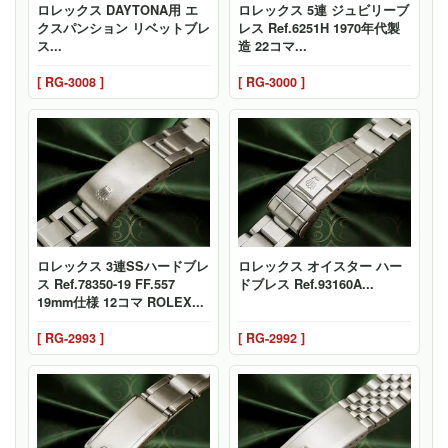
ロレックス DAYTONA用 エ
ロレックス 5連 ジュビリーブ
クスパンション リベットブレ
レス Ref.6251H 1970年代製
ス...
造 22コマ...
[ RG-3008 ]
[ RG-3000 ]
ロレックス 3連SSハードブレ
ロレックス オイスター ハー
ス Ref.78350-19 FF.557
ドブレス Ref.93160A...
19mm仕様 12コマ ROLEX...
[ RG-2993 ]
[ RG-2992 ]