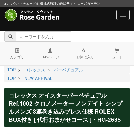
ロレックス・チュードル 機械式時計の通販サイト ローズガーデン
navig
カテゴリ
MYページ
お気に入り
カート
TOP
>
ロレックス
>
パーペチュアル
TOP
>
NEW ARRIVAL
ロレックス オイスターパーペチュアル
Ref.1002 クロノメーター ノンデイト シンプ
ルメンズ 3連巻き込みブレス仕様 ROLEX
BOX付き [ 代行おまかせコース ]・RG-2635