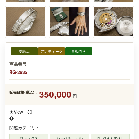
委託品
アンティーク
自動巻き
商品番号：
RG-2635
350,000
販売価格(税込)：
円
★View：30
関連カテゴリ：
ロレックス
パーペチュアル
NEW ARRIVAL