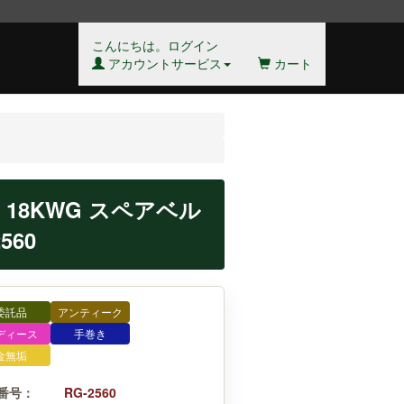
こんにちは。ログイン
アカウントサービス
カート
18KWG スペアベル
560
委託品
アンティーク
ディース
手巻き
金無垢
番号：
RG-2560