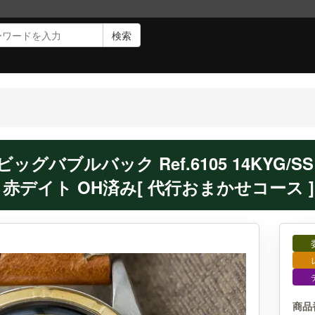
検索
ク
ビッグバブルバック Ref.6105 14KYG/
デイト OH済み[ 代行おまかせコース ]・R
商品