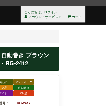
こんにちは。ログイン
アカウントサービス
カート
SS 自動巻き ブラウン
G-2412
委託品
アンティーク
レア品
自動巻き
デイト
OH済
番号：
RG-2412