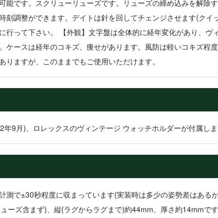
可能です。スクリューリューズです。リューズの締め込みを解除す
時刻調整ができます。デイトは針を回してチェンジさせます(クイッ
に行って下さい。 【外観】文字盤は全体的に経年変化があり、ヴ
。ケースは経年のコキズ、痩せがあります。風防は軽いコキズ程度
ありますが、このままでもご使用いただけます。
22年9月)、ロレックスのヴィンテージ ウォッチホルダーが付属し
計測で±30秒程度に収まっています(実装時は多少の姿勢差はある
リューズ含まず)、縦(ラグからラグまで)約44mm、厚さ約14mmで