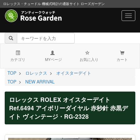
ロレックス・チュードル 機械式時計の通販サイト ローズガーデン
navig
カテゴリ
MYページ
お気に入り
カート
TOP
>
ロレックス
>
オイスターデイト
TOP
>
NEW ARRIVAL
ロレックス ROLEX オイスターデイト
Ref.6494 アイボリーダイヤル 赤秒針 赤黒デ
イト ヴィンテージ・RG-2328