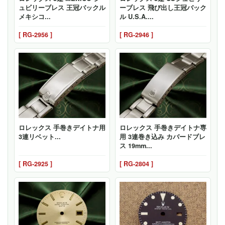
ュビリーブレス 王冠バックル
ーブレス 飛び出し王冠バック
メキシコ...
ル U.S.A....
[ RG-2956 ]
[ RG-2946 ]
ロレックス 手巻きデイトナ用
ロレックス 手巻きデイトナ専
3連リベット...
用 3連巻き込み カバードブレ
ス 19mm...
[ RG-2925 ]
[ RG-2804 ]