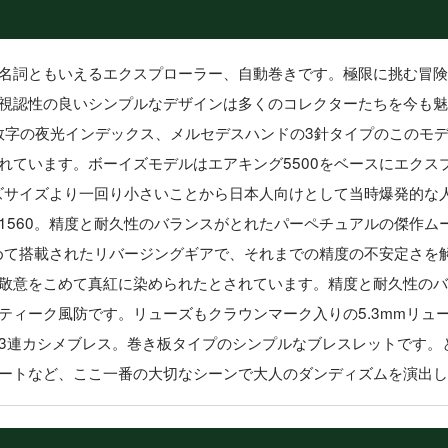
名詞ともいえるエクスプローラー、自動巻きです。極限に挑む冒険
視認性の良いシンプルなデザインは多くのコレクターたちを今も魅
ビア数字の夜光インデックス、メルセデスハンドの3針タイプのこのモ
れています。ボーイズモデルはエアキング5500をベースにエクス
ンズサイズより一回り小さいことから日本人向けとして当時爆発的な
1560。精度と耐久性のバランスがとれたパーペチュアルの傑作ム
じめて搭載されたリバージングギアで、それまでの精度の不安定さを
敬意をこめて真紅に染められたとされています。精度と耐久性のバ
ティーク風防です。リューズもクラウンマーク入りの5.3mmリュ
3連カシメブレス。巻き板タイプのシンプルなブレスレットです。
ートなど、ここ一番の大切なシーンで大人のダンディズムを演出し